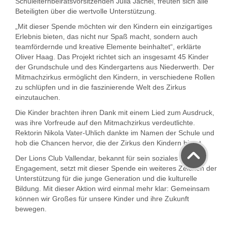
Schulelternbeiratsvorsitzenden Julia Jächel, freuten sich alle
Beteiligten über die wertvolle Unterstützung.
„Mit dieser Spende möchten wir den Kindern ein einzigartiges
Erlebnis bieten, das nicht nur Spaß macht, sondern auch
teamfördernde und kreative Elemente beinhaltet“, erklärte
Oliver Haag. Das Projekt richtet sich an insgesamt 45 Kinder
der Grundschule und des Kindergartens aus Niederwerth. Der
Mitmachzirkus ermöglicht den Kindern, in verschiedene Rollen
zu schlüpfen und in die faszinierende Welt des Zirkus
einzutauchen.
Die Kinder brachten ihren Dank mit einem Lied zum Ausdruck,
was ihre Vorfreude auf den Mitmachzirkus verdeutlichte.
Rektorin Nikola Vater-Uhlich dankte im Namen der Schule und
hob die Chancen hervor, die der Zirkus den Kindern bietet.
Der Lions Club Vallendar, bekannt für sein soziales
Engagement, setzt mit dieser Spende ein weiteres Zeichen der
Unterstützung für die junge Generation und die kulturelle
Bildung. Mit dieser Aktion wird einmal mehr klar: Gemeinsam
können wir Großes für unsere Kinder und ihre Zukunft
bewegen.